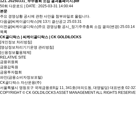
121. 20250331_주주총회 소집 결과홈페이지.pdf
50회 다운로드 | DATE : 2025-03-31 14:00:44
본문
주요 경영상황 공시에 관한 사안을 첨부파일로 올립니다.
다음글
[씨케이골디락스]제 13기 결산공고
25.03.31
이전글
[씨케이골디락스]주요 경영상황 공시_정기주주총회 소집 결의(변경)
25.03.14
목록
CK골디락스 | 씨케이골디락스 | CK GOLDILOCKS
[개인정보 처리방침]
[영상정보처리기기운영 관리방침]
[신용정보활용체제]
RELATIVE SITE
금융위원회
금융감독원
금융투자협회
파인(금융소비자정보포털)
CK골디락스 자산운용(주)
서울특별시 영등포구 국제금융로8길 11, 341호(여의도동, 대영빌딩)
대표번호 02-327
COPYRIGHT © CK GOLDILOCKS ASSET MANAGEMENT ALL RIGHTS RESERV