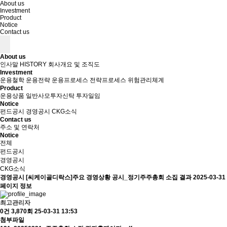
About us
Investment
Product
Notice
Contact us
About us
인사말
HISTORY
회사개요 및 조직도
Investment
운용철학
운용전략
운용프로세스
전략프로세스
위험관리체계
Product
운용상품
일반사모투자신탁
투자일임
Notice
펀드공시
경영공시
CKG소식
Contact us
주소 및 연락처
Notice
전체
펀드공시
경영공시
CKG소식
경영공시
[씨케이골디락스]주요 경영상황 공시_정기주주총회 소집 결과
2025-03-31
페이지 정보
최고관리자
0건
3,870회
25-03-31 13:53
첨부파일