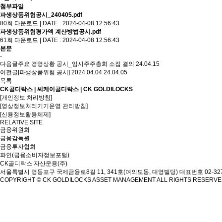
첨부파일
파생상품위험공시_240405.pdf
80회 다운로드 | DATE : 2024-04-08 12:56:43
파생상품위험평가액 계산방법공시.pdf
61회 다운로드 | DATE : 2024-04-08 12:56:43
본문
-
다음글
주요 경영상황 공시_임시주주총회 소집 결의
24.04.15
이전글
[파생상품위험 공시] 2024.04.04
24.04.05
목록
CK골디락스 | 씨케이골디락스 | CK GOLDILOCKS
[개인정보 처리방침]
[영상정보처리기기운영 관리방침]
[신용정보활용체제]
RELATIVE SITE
금융위원회
금융감독원
금융투자협회
파인(금융소비자정보포털)
CK골디락스 자산운용(주)
서울특별시 영등포구 국제금융로8길 11, 341호(여의도동, 대영빌딩)
대표번호 02-327
COPYRIGHT © CK GOLDILOCKS ASSET MANAGEMENT ALL RIGHTS RESERV