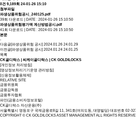
0건
9,189회
24-01-26 15:10
첨부파일
파생상품위험공시_240125.pdf
39회 다운로드 | DATE : 2024-01-26 15:10:50
파생상품위험평가액 계산방법공시.pdf
41회 다운로드 | DATE : 2024-01-26 15:10:50
본문
-
다음글
[파생상품위험 공시] 2024.01.26
24.01.29
이전글
[파생상품위험 공시] 2024.01.24
24.01.25
목록
CK골디락스 | 씨케이골디락스 | CK GOLDILOCKS
[개인정보 처리방침]
[영상정보처리기기운영 관리방침]
[신용정보활용체제]
RELATIVE SITE
금융위원회
금융감독원
금융투자협회
파인(금융소비자정보포털)
CK골디락스 자산운용(주)
서울특별시 영등포구 국제금융로8길 11, 341호(여의도동, 대영빌딩)
대표번호 02-327
COPYRIGHT © CK GOLDILOCKS ASSET MANAGEMENT ALL RIGHTS RESERV