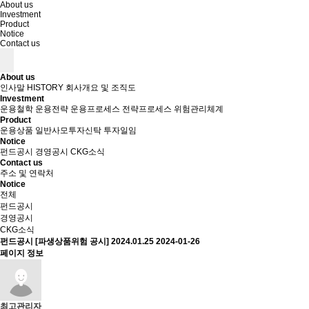
About us
Investment
Product
Notice
Contact us
About us
인사말
HISTORY
회사개요 및 조직도
Investment
운용철학
운용전략
운용프로세스
전략프로세스
위험관리체계
Product
운용상품
일반사모투자신탁
투자일임
Notice
펀드공시
경영공시
CKG소식
Contact us
주소 및 연락처
Notice
전체
펀드공시
경영공시
CKG소식
펀드공시
[파생상품위험 공시] 2024.01.25
2024-01-26
페이지 정보
최고관리자