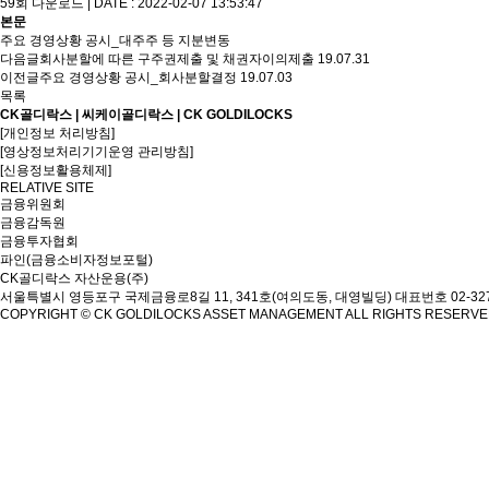
59회 다운로드 | DATE : 2022-02-07 13:53:47
본문
주요 경영상황 공시_대주주 등 지분변동
다음글
회사분할에 따른 구주권제출 및 채권자이의제출
19.07.31
이전글
주요 경영상황 공시_회사분할결정
19.07.03
목록
CK골디락스 | 씨케이골디락스 | CK GOLDILOCKS
[개인정보 처리방침]
[영상정보처리기기운영 관리방침]
[신용정보활용체제]
RELATIVE SITE
금융위원회
금융감독원
금융투자협회
파인(금융소비자정보포털)
CK골디락스 자산운용(주)
서울특별시 영등포구 국제금융로8길 11, 341호(여의도동, 대영빌딩)
대표번호 02-327
COPYRIGHT © CK GOLDILOCKS ASSET MANAGEMENT ALL RIGHTS RESERV