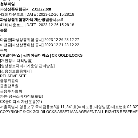
첨부파일
파생상품위험공시_231222.pdf
43회 다운로드 | DATE : 2023-12-26 15:28:18
파생상품위험평가액 계산방법공시.pdf
41회 다운로드 | DATE : 2023-12-26 15:28:18
본문
-
다음글
[파생상품위험 공시] 2023.12.26
23.12.27
이전글
[파생상품위험 공시] 2023.12.21
23.12.22
목록
CK골디락스 | 씨케이골디락스 | CK GOLDILOCKS
[개인정보 처리방침]
[영상정보처리기기운영 관리방침]
[신용정보활용체제]
RELATIVE SITE
금융위원회
금융감독원
금융투자협회
파인(금융소비자정보포털)
CK골디락스 자산운용(주)
서울특별시 영등포구 국제금융로8길 11, 341호(여의도동, 대영빌딩)
대표번호 02-327
COPYRIGHT © CK GOLDILOCKS ASSET MANAGEMENT ALL RIGHTS RESERV