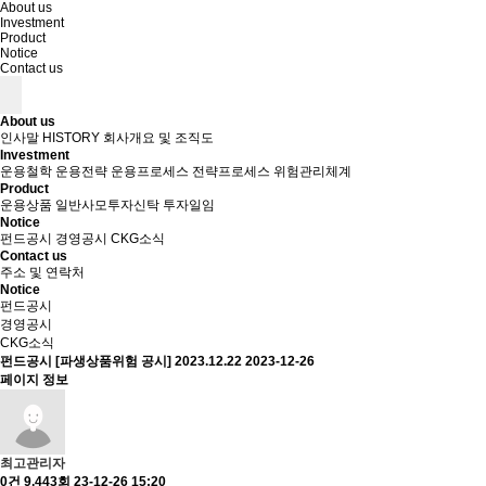
About us
Investment
Product
Notice
Contact us
About us
인사말
HISTORY
회사개요 및 조직도
Investment
운용철학
운용전략
운용프로세스
전략프로세스
위험관리체계
Product
운용상품
일반사모투자신탁
투자일임
Notice
펀드공시
경영공시
CKG소식
Contact us
주소 및 연락처
Notice
펀드공시
경영공시
CKG소식
펀드공시
[파생상품위험 공시] 2023.12.22
2023-12-26
페이지 정보
최고관리자
0건
9,443회
23-12-26 15:20