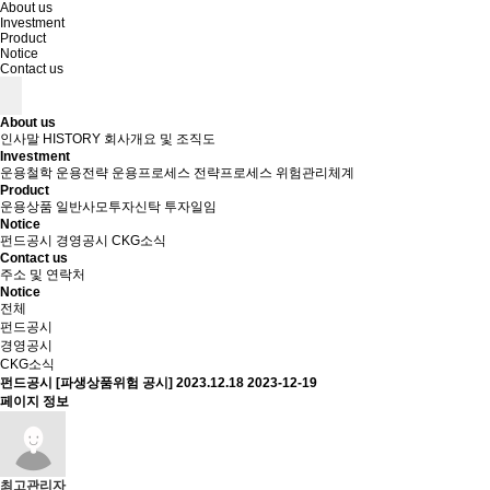
About us
Investment
Product
Notice
Contact us
About us
인사말
HISTORY
회사개요 및 조직도
Investment
운용철학
운용전략
운용프로세스
전략프로세스
위험관리체계
Product
운용상품
일반사모투자신탁
투자일임
Notice
펀드공시
경영공시
CKG소식
Contact us
주소 및 연락처
Notice
전체
펀드공시
경영공시
CKG소식
펀드공시
[파생상품위험 공시] 2023.12.18
2023-12-19
페이지 정보
최고관리자