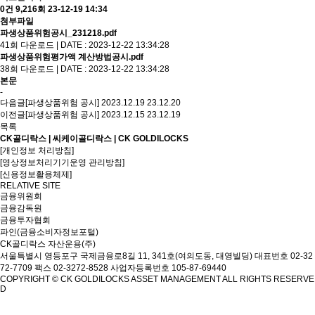
0건
9,216회
23-12-19 14:34
첨부파일
파생상품위험공시_231218.pdf
41회 다운로드 | DATE : 2023-12-22 13:34:28
파생상품위험평가액 계산방법공시.pdf
38회 다운로드 | DATE : 2023-12-22 13:34:28
본문
-
다음글
[파생상품위험 공시] 2023.12.19
23.12.20
이전글
[파생상품위험 공시] 2023.12.15
23.12.19
목록
CK골디락스 | 씨케이골디락스 | CK GOLDILOCKS
[개인정보 처리방침]
[영상정보처리기기운영 관리방침]
[신용정보활용체제]
RELATIVE SITE
금융위원회
금융감독원
금융투자협회
파인(금융소비자정보포털)
CK골디락스 자산운용(주)
서울특별시 영등포구 국제금융로8길 11, 341호(여의도동, 대영빌딩)
대표번호 02-32
72-7709 팩스 02-3272-8528
사업자등록번호 105-87-69440
COPYRIGHT © CK GOLDILOCKS ASSET MANAGEMENT ALL RIGHTS RESERVE
D