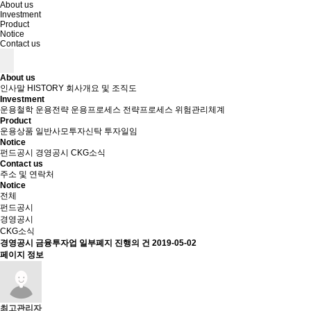
About us
Investment
Product
Notice
Contact us
About us
인사말
HISTORY
회사개요 및 조직도
Investment
운용철학
운용전략
운용프로세스
전략프로세스
위험관리체계
Product
운용상품
일반사모투자신탁
투자일임
Notice
펀드공시
경영공시
CKG소식
Contact us
주소 및 연락처
Notice
전체
펀드공시
경영공시
CKG소식
경영공시
금융투자업 일부폐지 진행의 건
2019-05-02
페이지 정보
최고관리자