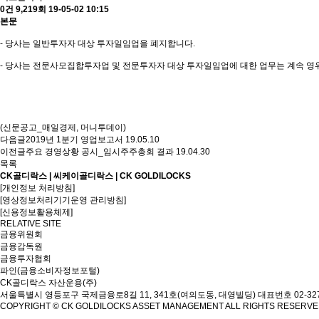
0건
9,219회
19-05-02 10:15
본문
- 당사는 일반투자자 대상 투자일임업을 폐지합니다.
- 당사는 전문사모집합투자업 및 전문투자자 대상 투자일임업에 대한 업무는 계속 영
(신문공고_매일경제, 머니투데이)
다음글
2019년 1분기 영업보고서
19.05.10
이전글
주요 경영상황 공시_임시주주총회 결과
19.04.30
목록
CK골디락스 | 씨케이골디락스 | CK GOLDILOCKS
[개인정보 처리방침]
[영상정보처리기기운영 관리방침]
[신용정보활용체제]
RELATIVE SITE
금융위원회
금융감독원
금융투자협회
파인(금융소비자정보포털)
CK골디락스 자산운용(주)
서울특별시 영등포구 국제금융로8길 11, 341호(여의도동, 대영빌딩)
대표번호 02-327
COPYRIGHT © CK GOLDILOCKS ASSET MANAGEMENT ALL RIGHTS RESERV