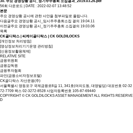
30. 주요 경영상황 공시_정기주주총회 소집결과_2019.03.26.pdf
56회 다운로드 | DATE : 2022-02-07 13:48:52
본문
주요 경영상황 공시에 관한 사안을 첨부파일로 올립니다.
다음글
주요 경영상황 공시_임시주주총회소집 결의
19.04.11
이전글
주요 경영상황 공시_정기주주총회 소집결의
19.03.06
목록
CK골디락스 | 씨케이골디락스 | CK GOLDILOCKS
[개인정보 처리방침]
[영상정보처리기기운영 관리방침]
[신용정보활용체제]
RELATIVE SITE
금융위원회
금융감독원
금융투자협회
파인(금융소비자정보포털)
CK골디락스 자산운용(주)
서울특별시 영등포구 국제금융로8길 11, 341호(여의도동, 대영빌딩)
대표번호 02-32
72-7709 팩스 02-3272-8528
사업자등록번호 105-87-69440
COPYRIGHT © CK GOLDILOCKS ASSET MANAGEMENT ALL RIGHTS RESERVE
D