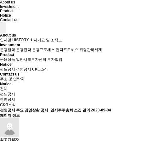
About us
Investment
Product
Notice
Contact us
About us
인사말
HISTORY
회사개요 및 조직도
Investment
운용철학
운용전략
운용프로세스
전략프로세스
위험관리체계
Product
운용상품
일반사모투자신탁
투자일임
Notice
펀드공시
경영공시
CKG소식
Contact us
주소 및 연락처
Notice
전체
펀드공시
경영공시
CKG소식
경영공시
주요 경영상황 공시_임시주주총회 소집 결의
2023-09-04
페이지 정보
최고관리자