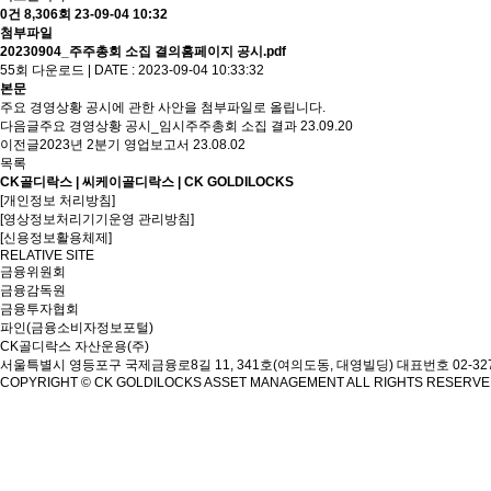
0건
8,306회
23-09-04 10:32
첨부파일
20230904_주주총회 소집 결의홈페이지 공시.pdf
55회 다운로드 | DATE : 2023-09-04 10:33:32
본문
주요 경영상황 공시에 관한 사안을 첨부파일로 올립니다.
다음글
주요 경영상황 공시_임시주주총회 소집 결과
23.09.20
이전글
2023년 2분기 영업보고서
23.08.02
목록
CK골디락스 | 씨케이골디락스 | CK GOLDILOCKS
[개인정보 처리방침]
[영상정보처리기기운영 관리방침]
[신용정보활용체제]
RELATIVE SITE
금융위원회
금융감독원
금융투자협회
파인(금융소비자정보포털)
CK골디락스 자산운용(주)
서울특별시 영등포구 국제금융로8길 11, 341호(여의도동, 대영빌딩)
대표번호 02-327
COPYRIGHT © CK GOLDILOCKS ASSET MANAGEMENT ALL RIGHTS RESERV