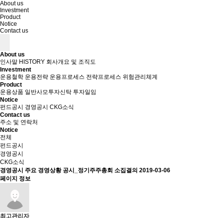
About us
Investment
Product
Notice
Contact us
About us
인사말
HISTORY
회사개요 및 조직도
Investment
운용철학
운용전략
운용프로세스
전략프로세스
위험관리체계
Product
운용상품
일반사모투자신탁
투자일임
Notice
펀드공시
경영공시
CKG소식
Contact us
주소 및 연락처
Notice
전체
펀드공시
경영공시
CKG소식
경영공시
주요 경영상황 공시_정기주주총회 소집결의
2019-03-06
페이지 정보
최고관리자