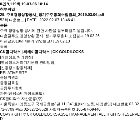
0건
9,119회
19-03-06 10:14
첨부파일
29. 주요경영상황공시_정기주주총회소집결의_2019.03.06.pdf
52회 다운로드 | DATE : 2022-02-07 13:46:41
본문
주요 경영상황 공시에 관한 사안을 첨부파일로 올립니다.
다음글
주요 경영상황 공시_정기주주총회 소집결과
19.03.26
이전글
2018년 4분기 영업보고서
19.02.13
목록
CK골디락스 | 씨케이골디락스 | CK GOLDILOCKS
[개인정보 처리방침]
[영상정보처리기기운영 관리방침]
[신용정보활용체제]
RELATIVE SITE
금융위원회
금융감독원
금융투자협회
파인(금융소비자정보포털)
CK골디락스 자산운용(주)
서울특별시 영등포구 국제금융로8길 11, 341호(여의도동, 대영빌딩)
대표번호 02-32
72-7709 팩스 02-3272-8528
사업자등록번호 105-87-69440
COPYRIGHT © CK GOLDILOCKS ASSET MANAGEMENT ALL RIGHTS RESERVE
D