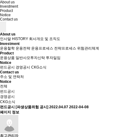
About us
Investment
Product
Notice
Contact us
About us
인사말
HISTORY
회사개요 및 조직도
Investment
운용철학
운용전략
운용프로세스
전략프로세스
위험관리체계
Product
운용상품
일반사모투자신탁
투자일임
Notice
펀드공시
경영공시
CKG소식
Contact us
주소 및 연락처
Notice
전체
펀드공시
경영공시
CKG소식
펀드공시
[파생상품위험 공시] 2022.04.07
2022-04-08
페이지 정보
최고관리자