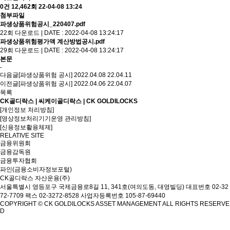
0건
12,462회
22-04-08 13:24
첨부파일
파생상품위험공시_220407.pdf
22회 다운로드 | DATE : 2022-04-08 13:24:17
파생상품위험평가액 계산방법공시.pdf
29회 다운로드 | DATE : 2022-04-08 13:24:17
본문
-
다음글
[파생상품위험 공시] 2022.04.08
22.04.11
이전글
[파생상품위험 공시] 2022.04.06
22.04.07
목록
CK골디락스 | 씨케이골디락스 | CK GOLDILOCKS
[개인정보 처리방침]
[영상정보처리기기운영 관리방침]
[신용정보활용체제]
RELATIVE SITE
금융위원회
금융감독원
금융투자협회
파인(금융소비자정보포털)
CK골디락스 자산운용(주)
서울특별시 영등포구 국제금융로8길 11, 341호(여의도동, 대영빌딩)
대표번호 02-32
72-7709 팩스 02-3272-8528
사업자등록번호 105-87-69440
COPYRIGHT © CK GOLDILOCKS ASSET MANAGEMENT ALL RIGHTS RESERVE
D