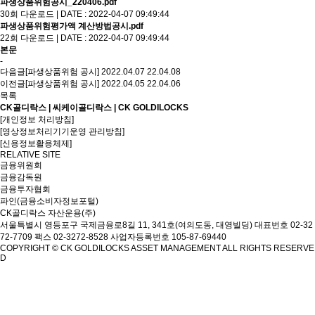
파생상품위험공시_220406.pdf
30회 다운로드 | DATE : 2022-04-07 09:49:44
파생상품위험평가액 계산방법공시.pdf
22회 다운로드 | DATE : 2022-04-07 09:49:44
본문
-
다음글
[파생상품위험 공시] 2022.04.07
22.04.08
이전글
[파생상품위험 공시] 2022.04.05
22.04.06
목록
CK골디락스 | 씨케이골디락스 | CK GOLDILOCKS
[개인정보 처리방침]
[영상정보처리기기운영 관리방침]
[신용정보활용체제]
RELATIVE SITE
금융위원회
금융감독원
금융투자협회
파인(금융소비자정보포털)
CK골디락스 자산운용(주)
서울특별시 영등포구 국제금융로8길 11, 341호(여의도동, 대영빌딩)
대표번호 02-32
72-7709 팩스 02-3272-8528
사업자등록번호 105-87-69440
COPYRIGHT © CK GOLDILOCKS ASSET MANAGEMENT ALL RIGHTS RESERVE
D