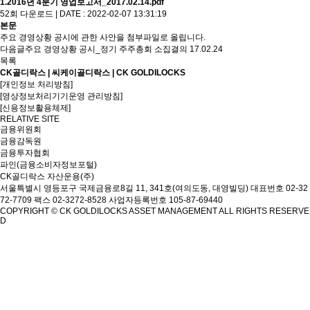
1.2016년 4분기 영업보고서_2017.02.14.pdf
52회 다운로드 | DATE : 2022-02-07 13:31:19
본문
주요 경영상황 공시에 관한 사안을 첨부파일로 올립니다.
다음글
주요 경영상황 공시_정기 주주총회 소집결의
17.02.24
목록
CK골디락스 | 씨케이골디락스 | CK GOLDILOCKS
[개인정보 처리방침]
[영상정보처리기기운영 관리방침]
[신용정보활용체제]
RELATIVE SITE
금융위원회
금융감독원
금융투자협회
파인(금융소비자정보포털)
CK골디락스 자산운용(주)
서울특별시 영등포구 국제금융로8길 11, 341호(여의도동, 대영빌딩)
대표번호 02-32
72-7709 팩스 02-3272-8528
사업자등록번호 105-87-69440
COPYRIGHT © CK GOLDILOCKS ASSET MANAGEMENT ALL RIGHTS RESERVE
D