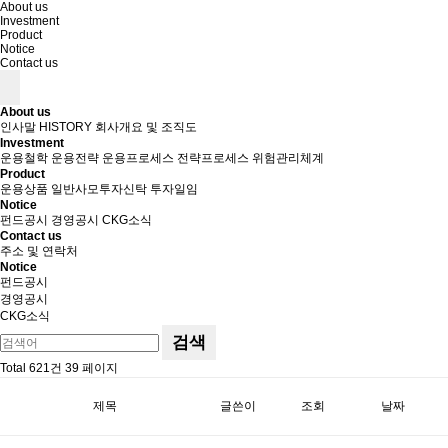
About us
Investment
Product
Notice
Contact us
About us
인사말
HISTORY
회사개요 및 조직도
Investment
운용철학
운용전략
운용프로세스
전략프로세스
위험관리체계
Product
운용상품
일반사모투자신탁
투자일임
Notice
펀드공시
경영공시
CKG소식
Contact us
주소 및 연락처
Notice
펀드공시
경영공시
CKG소식
검색
Total 621건
39 페이지
제목
글쓴이
조회
날짜