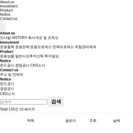
About us
Investment
Product
Notice
Contact us
About us
인사말
HISTORY
회사개요 및 조직도
Investment
운용철학
운용전략
운용프로세스
전략프로세스
위험관리체계
Product
운용상품
일반사모투자신탁
투자일임
Notice
펀드공시
경영공시
CKG소식
Contact us
주소 및 연락처
Notice
펀드공시
경영공시
CKG소식
검색
Total 135건
10 페이지
제목
글쓴이
조회
날짜