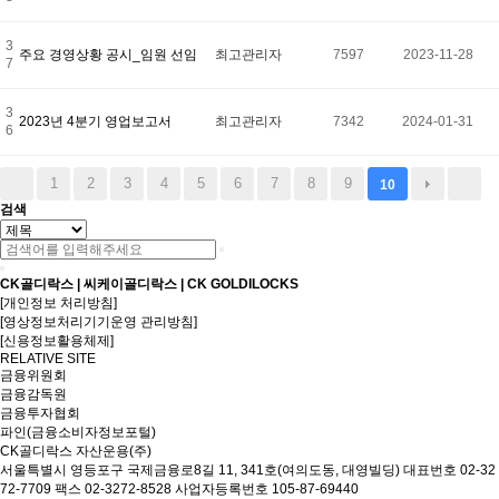
3
주요 경영상황 공시_임원 선임
최고관리자
7597
2023-11-28
7
3
2023년 4분기 영업보고서
최고관리자
7342
2024-01-31
6
1
2
3
4
5
6
7
8
9
10
검색
CK골디락스 | 씨케이골디락스 | CK GOLDILOCKS
[개인정보 처리방침]
[영상정보처리기기운영 관리방침]
[신용정보활용체제]
RELATIVE SITE
금융위원회
금융감독원
금융투자협회
파인(금융소비자정보포털)
CK골디락스 자산운용(주)
서울특별시 영등포구 국제금융로8길 11, 341호(여의도동, 대영빌딩)
대표번호 02-32
72-7709 팩스 02-3272-8528
사업자등록번호 105-87-69440