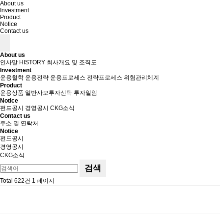
About us
Investment
Product
Notice
Contact us
About us
인사말
HISTORY
회사개요 및 조직도
Investment
운용철학
운용전략
운용프로세스
전략프로세스
위험관리체계
Product
운용상품
일반사모투자신탁
투자일임
Notice
펀드공시
경영공시
CKG소식
Contact us
주소 및 연락처
Notice
펀드공시
경영공시
CKG소식
검색
Total 622건
1 페이지