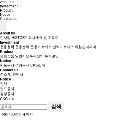
About us
Investment
Product
Notice
Contact us
About us
인사말
HISTORY
회사개요 및 조직도
Investment
운용철학
운용전략
운용프로세스
전략프로세스
위험관리체계
Product
운용상품
일반사모투자신탁
투자일임
Notice
펀드공시
경영공시
CKG소식
Contact us
주소 및 연락처
Notice
전체
펀드공시
경영공시
CKG소식
검색
Total 483건
8 페이지