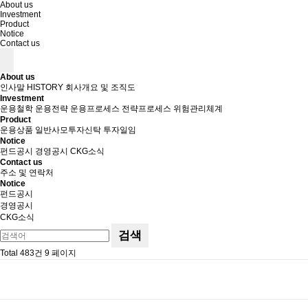
About us
Investment
Product
Notice
Contact us
About us
인사말
HISTORY
회사개요 및 조직도
Investment
운용철학
운용전략
운용프로세스
전략프로세스
위험관리체계
Product
운용상품
일반사모투자신탁
투자일임
Notice
펀드공시
경영공시
CKG소식
Contact us
주소 및 연락처
Notice
펀드공시
경영공시
CKG소식
검색
Total 483건
9 페이지