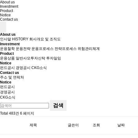
About us
Investment
Product
Notice
Contact us
About us
인사말
HISTORY
회사개요 및 조직도
Investment
운용철학
운용전략
운용프로세스
전략프로세스
위험관리체계
Product
운용상품
일반사모투자신탁
투자일임
Notice
펀드공시
경영공시
CKG소식
Contact us
주소 및 연락처
Notice
펀드공시
경영공시
CKG소식
검색
Total 483건
6 페이지
제목
글쓴이
조회
날짜