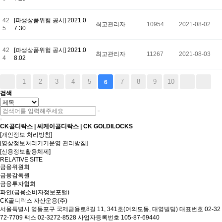
42
[파생상품위험 공시] 2021.0
최고관리자
10954
2021-08-02
5
7.30
42
[파생상품위험 공시] 2021.0
최고관리자
11267
2021-08-03
4
8.02
1
2
3
4
5
7
8
9
10
6
검색
CK골디락스 | 씨케이골디락스 | CK GOLDILOCKS
[개인정보 처리방침]
[영상정보처리기기운영 관리방침]
[신용정보활용체제]
RELATIVE SITE
금융위원회
금융감독원
금융투자협회
파인(금융소비자정보포털)
CK골디락스 자산운용(주)
서울특별시 영등포구 국제금융로8길 11, 341호(여의도동, 대영빌딩)
대표번호 02-32
72-7709 팩스 02-3272-8528
사업자등록번호 105-87-69440