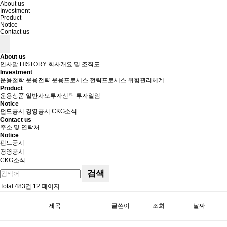
About us
Investment
Product
Notice
Contact us
About us
인사말
HISTORY
회사개요 및 조직도
Investment
운용철학
운용전략
운용프로세스
전략프로세스
위험관리체계
Product
운용상품
일반사모투자신탁
투자일임
Notice
펀드공시
경영공시
CKG소식
Contact us
주소 및 연락처
Notice
펀드공시
경영공시
CKG소식
검색
Total 483건
12 페이지
제목
글쓴이
조회
날짜