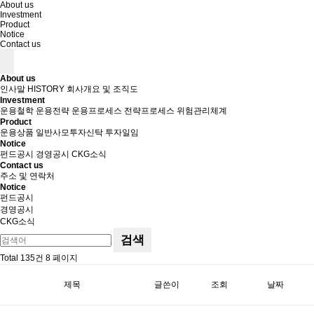
About us
Investment
Product
Notice
Contact us
About us
인사말
HISTORY
회사개요 및 조직도
Investment
운용철학
운용전략
운용프로세스
전략프로세스
위험관리체계
Product
운용상품
일반사모투자신탁
투자일임
Notice
펀드공시
경영공시
CKG소식
Contact us
주소 및 연락처
Notice
펀드공시
경영공시
CKG소식
검색
Total 135건
8 페이지
제목
글쓴이
조회
날짜