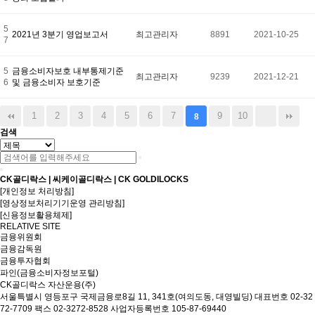
5
2021년 3분기 영업보고서
최고관리자
8891
2021-10-25
7
5
금융소비자보호 내부통제기준
최고관리자
9239
2021-12-21
6
및 금융소비자 보호기준
1
2
3
4
5
6
7
9
10
8
검색
CK골디락스 | 씨케이골디락스 | CK GOLDILOCKS
[개인정보 처리방침]
[영상정보처리기기운영 관리방침]
[신용정보활용체제]
RELATIVE SITE
금융위원회
금융감독원
금융투자협회
파인(금융소비자정보포털)
CK골디락스 자산운용(주)
서울특별시 영등포구 국제금융로8길 11, 341호(여의도동, 대영빌딩)
대표번호 02-32
72-7709 팩스 02-3272-8528
사업자등록번호 105-87-69440