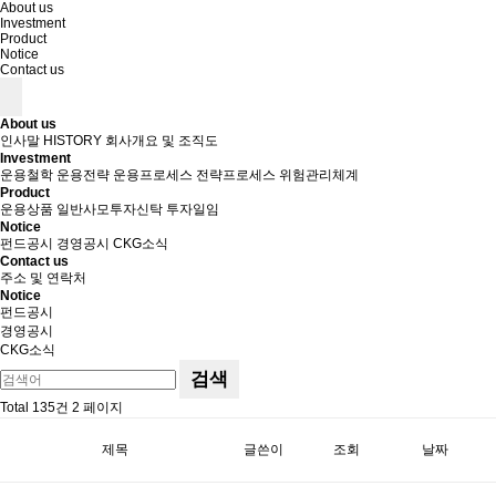
About us
Investment
Product
Notice
Contact us
About us
인사말
HISTORY
회사개요 및 조직도
Investment
운용철학
운용전략
운용프로세스
전략프로세스
위험관리체계
Product
운용상품
일반사모투자신탁
투자일임
Notice
펀드공시
경영공시
CKG소식
Contact us
주소 및 연락처
Notice
펀드공시
경영공시
CKG소식
검색
Total 135건
2 페이지
제목
글쓴이
조회
날짜