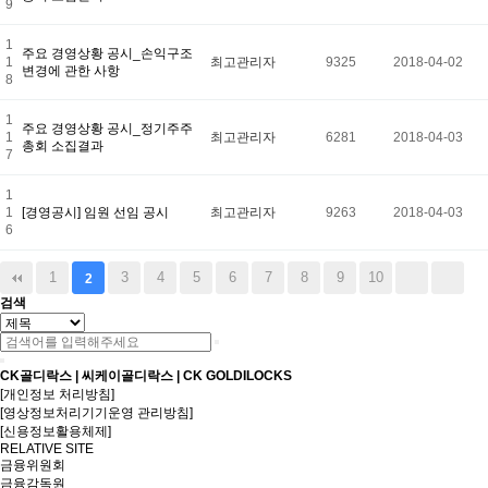
9
1
주요 경영상황 공시_손익구조
1
최고관리자
9325
2018-04-02
변경에 관한 사항
8
1
주요 경영상황 공시_정기주주
1
최고관리자
6281
2018-04-03
총회 소집결과
7
1
1
[경영공시] 임원 선임 공시
최고관리자
9263
2018-04-03
6
1
3
4
5
6
7
8
9
10
2
검색
CK골디락스 | 씨케이골디락스 | CK GOLDILOCKS
[개인정보 처리방침]
[영상정보처리기기운영 관리방침]
[신용정보활용체제]
RELATIVE SITE
금융위원회
금융감독원