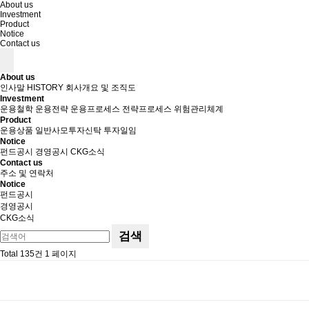
About us
Investment
Product
Notice
Contact us
About us
인사말
HISTORY
회사개요 및 조직도
Investment
운용철학
운용전략
운용프로세스
전략프로세스
위험관리체계
Product
운용상품
일반사모투자신탁
투자일임
Notice
펀드공시
경영공시
CKG소식
Contact us
주소 및 연락처
Notice
펀드공시
경영공시
CKG소식
검색
Total 135건
1 페이지