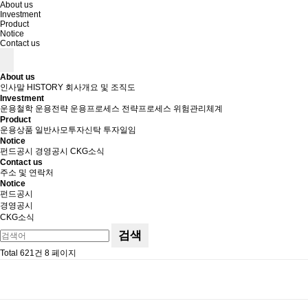
About us
Investment
Product
Notice
Contact us
About us
인사말
HISTORY
회사개요 및 조직도
Investment
운용철학
운용전략
운용프로세스
전략프로세스
위험관리체계
Product
운용상품
일반사모투자신탁
투자일임
Notice
펀드공시
경영공시
CKG소식
Contact us
주소 및 연락처
Notice
펀드공시
경영공시
CKG소식
검색
Total 621건
8 페이지