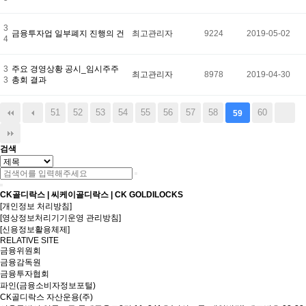
3
금융투자업 일부폐지 진행의 건
최고관리자
9224
2019-05-02
4
3
주요 경영상황 공시_임시주주
최고관리자
8978
2019-04-30
3
총회 결과
51
52
53
54
55
56
57
58
60
59
검색
CK골디락스 | 씨케이골디락스 | CK GOLDILOCKS
[개인정보 처리방침]
[영상정보처리기기운영 관리방침]
[신용정보활용체제]
RELATIVE SITE
금융위원회
금융감독원
금융투자협회
파인(금융소비자정보포털)
CK골디락스 자산운용(주)