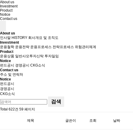
About us
Investment
Product
Notice
Contact us
About us
인사말
HISTORY
회사개요 및 조직도
Investment
운용철학
운용전략
운용프로세스
전략프로세스
위험관리체계
Product
운용상품
일반사모투자신탁
투자일임
Notice
펀드공시
경영공시
CKG소식
Contact us
주소 및 연락처
Notice
펀드공시
경영공시
CKG소식
검색
Total 622건
59 페이지
제목
글쓴이
조회
날짜