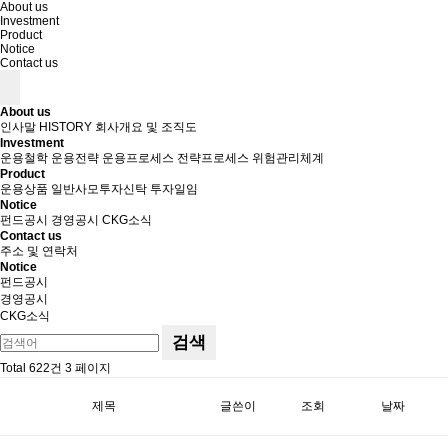
About us
Investment
Product
Notice
Contact us
About us
인사말
HISTORY
회사개요 및 조직도
Investment
운용철학
운용전략
운용프로세스
전략프로세스
위험관리체계
Product
운용상품
일반사모투자신탁
투자일임
Notice
펀드공시
경영공시
CKG소식
Contact us
주소 및 연락처
Notice
펀드공시
경영공시
CKG소식
검색
Total 622건
3 페이지
제목
글쓴이
조회
날짜