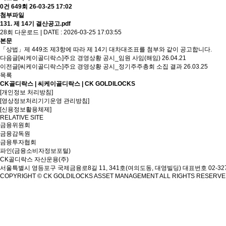
0건
649회
26-03-25 17:02
첨부파일
131. 제 14기 결산공고.pdf
28회 다운로드 | DATE : 2026-03-25 17:03:55
본문
「상법」제 449조 제3항에 따라 제 14기 대차대조표를 첨부와 같이 공고합니다.
다음글
[씨케이골디락스]주요 경영상황 공시_임원 사임(해임)
26.04.21
이전글
[씨케이골디락스]주요 경영상황 공시_정기주주총회 소집 결과
26.03.25
목록
CK골디락스 | 씨케이골디락스 | CK GOLDILOCKS
[개인정보 처리방침]
[영상정보처리기기운영 관리방침]
[신용정보활용체제]
RELATIVE SITE
금융위원회
금융감독원
금융투자협회
파인(금융소비자정보포털)
CK골디락스 자산운용(주)
서울특별시 영등포구 국제금융로8길 11, 341호(여의도동, 대영빌딩)
대표번호 02-327
COPYRIGHT © CK GOLDILOCKS ASSET MANAGEMENT ALL RIGHTS RESERV