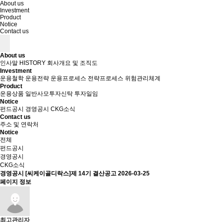
About us
Investment
Product
Notice
Contact us
About us
인사말
HISTORY
회사개요 및 조직도
Investment
운용철학
운용전략
운용프로세스
전략프로세스
위험관리체계
Product
운용상품
일반사모투자신탁
투자일임
Notice
펀드공시
경영공시
CKG소식
Contact us
주소 및 연락처
Notice
전체
펀드공시
경영공시
CKG소식
경영공시
[씨케이골디락스]제 14기 결산공고
2026-03-25
페이지 정보
최고관리자