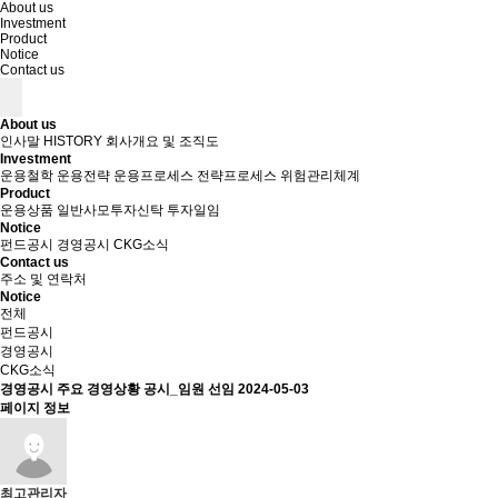
About us
Investment
Product
Notice
Contact us
About us
인사말
HISTORY
회사개요 및 조직도
Investment
운용철학
운용전략
운용프로세스
전략프로세스
위험관리체계
Product
운용상품
일반사모투자신탁
투자일임
Notice
펀드공시
경영공시
CKG소식
Contact us
주소 및 연락처
Notice
전체
펀드공시
경영공시
CKG소식
경영공시
주요 경영상황 공시_임원 선임
2024-05-03
페이지 정보
최고관리자