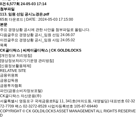
0건
6,577회
24-05-03 17:14
첨부파일
113. 임원 선임 공시노경은.pdf
65회 다운로드 | DATE : 2024-05-03 17:15:00
본문
주요 경영상황 공시에 관한 사안을 첨부파일로 올립니다.
다음글
주요 경영상황 공시_임원 선임
24.06.07
이전글
주요 경영상황 공시_임원 사임
24.05.02
목록
CK골디락스 | 씨케이골디락스 | CK GOLDILOCKS
[개인정보 처리방침]
[영상정보처리기기운영 관리방침]
[신용정보활용체제]
RELATIVE SITE
금융위원회
금융감독원
금융투자협회
파인(금융소비자정보포털)
CK골디락스 자산운용(주)
서울특별시 영등포구 국제금융로8길 11, 341호(여의도동, 대영빌딩)
대표번호 02-32
72-7709 팩스 02-3272-8528
사업자등록번호 105-87-69440
COPYRIGHT © CK GOLDILOCKS ASSET MANAGEMENT ALL RIGHTS RESERVE
D