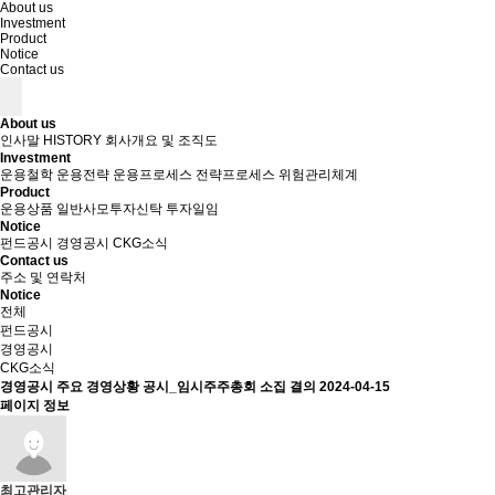
About us
Investment
Product
Notice
Contact us
About us
인사말
HISTORY
회사개요 및 조직도
Investment
운용철학
운용전략
운용프로세스
전략프로세스
위험관리체계
Product
운용상품
일반사모투자신탁
투자일임
Notice
펀드공시
경영공시
CKG소식
Contact us
주소 및 연락처
Notice
전체
펀드공시
경영공시
CKG소식
경영공시
주요 경영상황 공시_임시주주총회 소집 결의
2024-04-15
페이지 정보
최고관리자