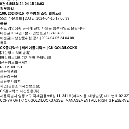
0건
6,898회
24-04-15 16:03
첨부파일
109. 20240415_주주총회 소집 결의.pdf
55회 다운로드 | DATE : 2024-04-15 17:06:39
본문
주요 경영상황 공시에 관한 사안을 첨부파일로 올립니다.
다음글
2024년 1분기 영업보고서
24.04.29
이전글
[파생상품위험 공시] 2024.04.05
24.04.08
목록
CK골디락스 | 씨케이골디락스 | CK GOLDILOCKS
[개인정보 처리방침]
[영상정보처리기기운영 관리방침]
[신용정보활용체제]
RELATIVE SITE
금융위원회
금융감독원
금융투자협회
파인(금융소비자정보포털)
CK골디락스 자산운용(주)
서울특별시 영등포구 국제금융로8길 11, 341호(여의도동, 대영빌딩)
대표번호 02-327
COPYRIGHT © CK GOLDILOCKS ASSET MANAGEMENT ALL RIGHTS RESERV