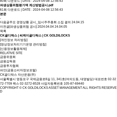
80회 다운로드 | DATE : 2024-04-08 12:56:43
파생상품위험평가액 계산방법공시.pdf
61회 다운로드 | DATE : 2024-04-08 12:56:43
본문
-
다음글
주요 경영상황 공시_임시주주총회 소집 결의
24.04.15
이전글
[파생상품위험 공시] 2024.04.04
24.04.05
목록
CK골디락스 | 씨케이골디락스 | CK GOLDILOCKS
[개인정보 처리방침]
[영상정보처리기기운영 관리방침]
[신용정보활용체제]
RELATIVE SITE
금융위원회
금융감독원
금융투자협회
파인(금융소비자정보포털)
CK골디락스 자산운용(주)
서울특별시 영등포구 국제금융로8길 11, 341호(여의도동, 대영빌딩)
대표번호 02-32
72-7709 팩스 02-3272-8528
사업자등록번호 105-87-69440
COPYRIGHT © CK GOLDILOCKS ASSET MANAGEMENT ALL RIGHTS RESERVE
D