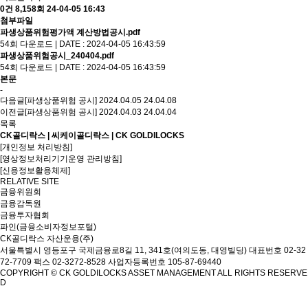
0건
8,158회
24-04-05 16:43
첨부파일
파생상품위험평가액 계산방법공시.pdf
54회 다운로드 | DATE : 2024-04-05 16:43:59
파생상품위험공시_240404.pdf
54회 다운로드 | DATE : 2024-04-05 16:43:59
본문
-
다음글
[파생상품위험 공시] 2024.04.05
24.04.08
이전글
[파생상품위험 공시] 2024.04.03
24.04.04
목록
CK골디락스 | 씨케이골디락스 | CK GOLDILOCKS
[개인정보 처리방침]
[영상정보처리기기운영 관리방침]
[신용정보활용체제]
RELATIVE SITE
금융위원회
금융감독원
금융투자협회
파인(금융소비자정보포털)
CK골디락스 자산운용(주)
서울특별시 영등포구 국제금융로8길 11, 341호(여의도동, 대영빌딩)
대표번호 02-32
72-7709 팩스 02-3272-8528
사업자등록번호 105-87-69440
COPYRIGHT © CK GOLDILOCKS ASSET MANAGEMENT ALL RIGHTS RESERVE
D