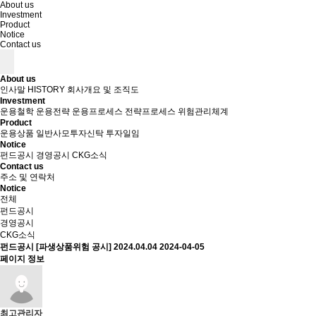
About us
Investment
Product
Notice
Contact us
About us
인사말
HISTORY
회사개요 및 조직도
Investment
운용철학
운용전략
운용프로세스
전략프로세스
위험관리체계
Product
운용상품
일반사모투자신탁
투자일임
Notice
펀드공시
경영공시
CKG소식
Contact us
주소 및 연락처
Notice
전체
펀드공시
경영공시
CKG소식
펀드공시
[파생상품위험 공시] 2024.04.04
2024-04-05
페이지 정보
최고관리자