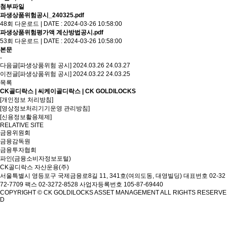
첨부파일
파생상품위험공시_240325.pdf
48회 다운로드 | DATE : 2024-03-26 10:58:00
파생상품위험평가액 계산방법공시.pdf
53회 다운로드 | DATE : 2024-03-26 10:58:00
본문
-
다음글
[파생상품위험 공시] 2024.03.26
24.03.27
이전글
[파생상품위험 공시] 2024.03.22
24.03.25
목록
CK골디락스 | 씨케이골디락스 | CK GOLDILOCKS
[개인정보 처리방침]
[영상정보처리기기운영 관리방침]
[신용정보활용체제]
RELATIVE SITE
금융위원회
금융감독원
금융투자협회
파인(금융소비자정보포털)
CK골디락스 자산운용(주)
서울특별시 영등포구 국제금융로8길 11, 341호(여의도동, 대영빌딩)
대표번호 02-32
72-7709 팩스 02-3272-8528
사업자등록번호 105-87-69440
COPYRIGHT © CK GOLDILOCKS ASSET MANAGEMENT ALL RIGHTS RESERVE
D