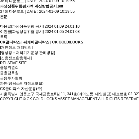
38회 다운로드 | DATE : 2024-01-09 10:19:55
파생상품위험평가액 계산방법공시.pdf
37회 다운로드 | DATE : 2024-01-09 10:19:55
본문
-
다음글
[파생상품위험 공시] 2024.01.09
24.01.10
이전글
[파생상품위험 공시] 2024.01.05
24.01.08
목록
CK골디락스 | 씨케이골디락스 | CK GOLDILOCKS
[개인정보 처리방침]
[영상정보처리기기운영 관리방침]
[신용정보활용체제]
RELATIVE SITE
금융위원회
금융감독원
금융투자협회
파인(금융소비자정보포털)
CK골디락스 자산운용(주)
서울특별시 영등포구 국제금융로8길 11, 341호(여의도동, 대영빌딩)
대표번호 02-327
COPYRIGHT © CK GOLDILOCKS ASSET MANAGEMENT ALL RIGHTS RESERV