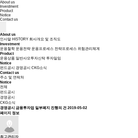
About us
Investment
Product
Notice
Contact us
About us
인사말
HISTORY
회사개요 및 조직도
Investment
운용철학
운용전략
운용프로세스
전략프로세스
위험관리체계
Product
운용상품
일반사모투자신탁
투자일임
Notice
펀드공시
경영공시
CKG소식
Contact us
주소 및 연락처
Notice
전체
펀드공시
경영공시
CKG소식
경영공시
금융투자업 일부폐지 진행의 건
2019-05-02
페이지 정보
최고관리자