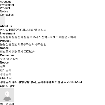
About us
Investment
Product
Notice
Contact us
About us
인사말
HISTORY
회사개요 및 조직도
Investment
운용철학
운용전략
운용프로세스
전략프로세스
위험관리체계
Product
운용상품
일반사모투자신탁
투자일임
Notice
펀드공시
경영공시
CKG소식
Contact us
주소 및 연락처
Notice
전체
펀드공시
경영공시
CKG소식
경영공시
주요 경영상황 공시_임시주주총회소집 결의
2018-12-04
페이지 정보
최고관리자