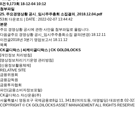
0건
9,173회
18-12-04 10:12
첨부파일
25. 주요경영상황 공시_임시주주총회 소집결의_2018.12.04.pdf
53회 다운로드 | DATE : 2022-02-07 13:44:42
본문
주요 경영상황 공시에 관한 사안을 첨부파일로 올립니다.
다음글
주요 경영상황 공시_임시주주총회소집 결의(변경)
18.12.11
이전글
2018년 3분기 영업보고서
18.11.12
목록
CK골디락스 | 씨케이골디락스 | CK GOLDILOCKS
[개인정보 처리방침]
[영상정보처리기기운영 관리방침]
[신용정보활용체제]
RELATIVE SITE
금융위원회
금융감독원
금융투자협회
파인(금융소비자정보포털)
CK골디락스 자산운용(주)
서울특별시 영등포구 국제금융로8길 11, 341호(여의도동, 대영빌딩)
대표번호 02-327
COPYRIGHT © CK GOLDILOCKS ASSET MANAGEMENT ALL RIGHTS RESERV