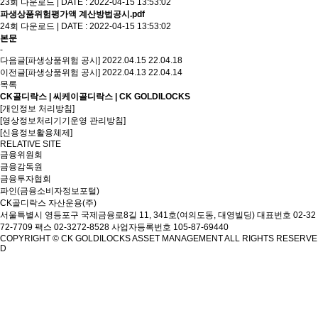
23회 다운로드 | DATE : 2022-04-15 13:53:02
파생상품위험평가액 계산방법공시.pdf
24회 다운로드 | DATE : 2022-04-15 13:53:02
본문
-
다음글
[파생상품위험 공시] 2022.04.15
22.04.18
이전글
[파생상품위험 공시] 2022.04.13
22.04.14
목록
CK골디락스 | 씨케이골디락스 | CK GOLDILOCKS
[개인정보 처리방침]
[영상정보처리기기운영 관리방침]
[신용정보활용체제]
RELATIVE SITE
금융위원회
금융감독원
금융투자협회
파인(금융소비자정보포털)
CK골디락스 자산운용(주)
서울특별시 영등포구 국제금융로8길 11, 341호(여의도동, 대영빌딩)
대표번호 02-32
72-7709 팩스 02-3272-8528
사업자등록번호 105-87-69440
COPYRIGHT © CK GOLDILOCKS ASSET MANAGEMENT ALL RIGHTS RESERVE
D