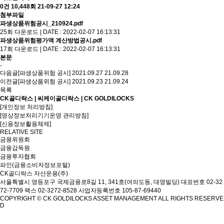
0건
10,448회
21-09-27 12:24
첨부파일
파생상품위험공시_210924.pdf
25회 다운로드 | DATE : 2022-02-07 16:13:31
파생상품위험평가액 계산방법공시.pdf
17회 다운로드 | DATE : 2022-02-07 16:13:31
본문
-
다음글
[파생상품위험 공시] 2021.09.27
21.09.28
이전글
[파생상품위험 공시] 2021.09.23
21.09.24
목록
CK골디락스 | 씨케이골디락스 | CK GOLDILOCKS
[개인정보 처리방침]
[영상정보처리기기운영 관리방침]
[신용정보활용체제]
RELATIVE SITE
금융위원회
금융감독원
금융투자협회
파인(금융소비자정보포털)
CK골디락스 자산운용(주)
서울특별시 영등포구 국제금융로8길 11, 341호(여의도동, 대영빌딩)
대표번호 02-32
72-7709 팩스 02-3272-8528
사업자등록번호 105-87-69440
COPYRIGHT © CK GOLDILOCKS ASSET MANAGEMENT ALL RIGHTS RESERVE
D