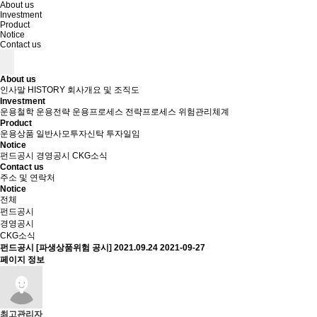
About us
Investment
Product
Notice
Contact us
About us
인사말
HISTORY
회사개요 및 조직도
Investment
운용철학
운용전략
운용프로세스
전략프로세스
위험관리체계
Product
운용상품
일반사모투자신탁
투자일임
Notice
펀드공시
경영공시
CKG소식
Contact us
주소 및 연락처
Notice
전체
펀드공시
경영공시
CKG소식
펀드공시
[파생상품위험 공시] 2021.09.24
2021-09-27
페이지 정보
최고관리자