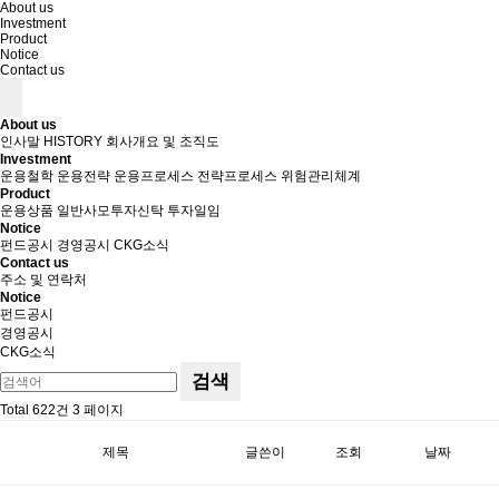
About us
Investment
Product
Notice
Contact us
About us
인사말
HISTORY
회사개요 및 조직도
Investment
운용철학
운용전략
운용프로세스
전략프로세스
위험관리체계
Product
운용상품
일반사모투자신탁
투자일임
Notice
펀드공시
경영공시
CKG소식
Contact us
주소 및 연락처
Notice
펀드공시
경영공시
CKG소식
검색
Total 622건
3 페이지
제목
글쓴이
조회
날짜