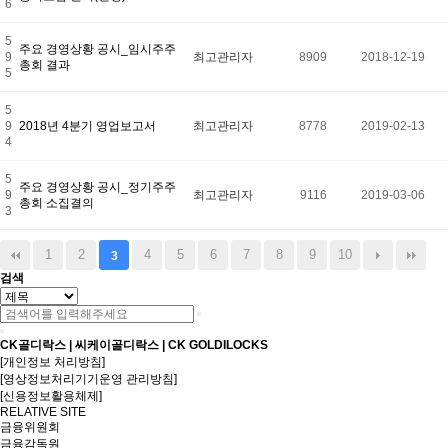
6
5
주요 경영상황 공시_임시주주
9
최고관리자
8909
2018-12-19
총회 결과
5
5
9
2018년 4분기 영업보고서
최고관리자
8778
2019-02-13
4
5
주요 경영상황 공시_정기주주
9
최고관리자
9116
2019-03-06
총회 소집결의
3
1
2
4
5
6
7
8
9
10
3
검색
CK골디락스 | 씨케이골디락스 | CK GOLDILOCKS
[개인정보 처리방침]
[영상정보처리기기운영 관리방침]
[신용정보활용체제]
RELATIVE SITE
금융위원회
금융감독원